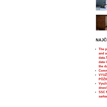
NAJČ
The p
and a
data.
data 
the d
Comme
VYUŽ
PÔŽI
Využi
dnes!
SSC 
sarka