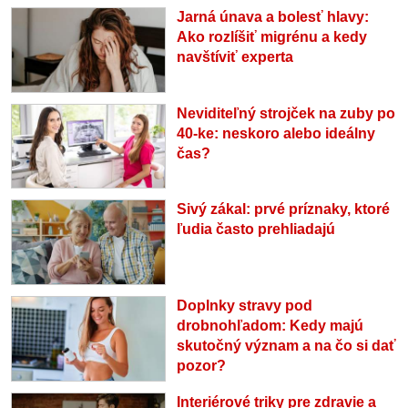
Jarná únava a bolesť hlavy:
Ako rozlíšiť migrénu a kedy
navštíviť experta
Neviditeľný strojček na zuby po
40-ke: neskoro alebo ideálny
čas?
Sivý zákal: prvé príznaky, ktoré
ľudia často prehliadajú
Doplnky stravy pod
drobnohľadom: Kedy majú
skutočný význam a na čo si dať
pozor?
Interiérové triky pre zdravie a