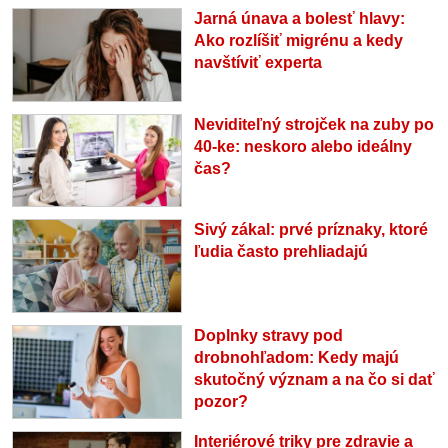
Jarná únava a bolesť hlavy:
Ako rozlíšiť migrénu a kedy
navštíviť experta
Neviditeľný strojček na zuby po
40-ke: neskoro alebo ideálny
čas?
Sivý zákal: prvé príznaky, ktoré
ľudia často prehliadajú
Doplnky stravy pod
drobnohľadom: Kedy majú
skutočný význam a na čo si dať
pozor?
Interiérové triky pre zdravie a