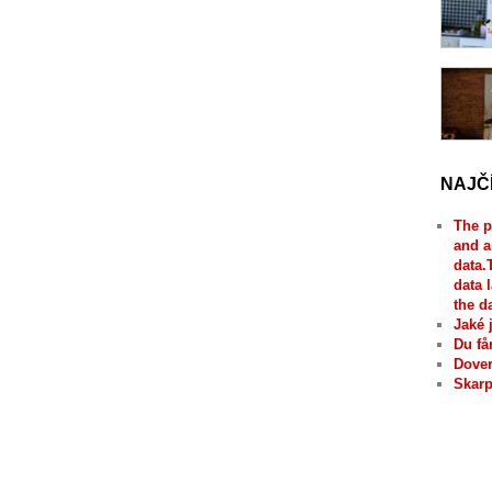
NAJČ
The p
and a
data.
data 
the d
Jaké 
Du få
Dover
Skarp