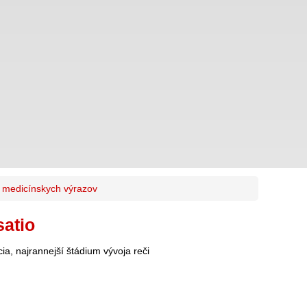
k medicínskych výrazov
satio
cia, najrannejší štádium vývoja reči