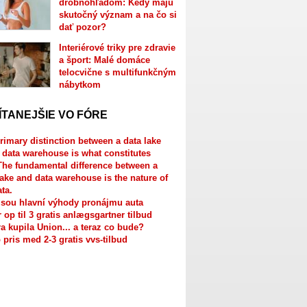
drobnohľadom: Kedy majú
skutočný význam a na čo si
dať pozor?
Interiérové triky pre zdravie
a šport: Malé domáce
telocvične s multifunkčným
nábytkom
ÍTANEJŠIE VO FÓRE
rimary distinction between a data lake
 data warehouse is what constitutes
The fundamental difference between a
lake and data warehouse is the nature of
ata.
jsou hlavní výhody pronájmu auta
r op til 3 gratis anlægsgartner tilbud
a kupila Union... a teraz co bude?
 pris med 2-3 gratis vvs-tilbud