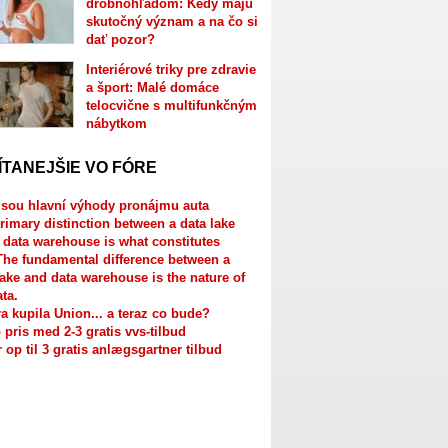
drobnohľadom: Kedy majú
skutočný význam a na čo si
dať pozor?
Interiérové triky pre zdravie
a šport: Malé domáce
telocvične s multifunkčným
nábytkom
ÍTANEJŠIE VO FÓRE
jsou hlavní výhody pronájmu auta
rimary distinction between a data lake
 data warehouse is what constitutes
The fundamental difference between a
lake and data warehouse is the nature of
ata.
a kupila Union... a teraz co bude?
 pris med 2-3 gratis vvs-tilbud
r op til 3 gratis anlægsgartner tilbud