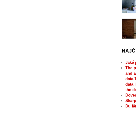
NAJČ
Jaké 
The p
and a
data.
data 
the d
Dover
Skarp
Du få