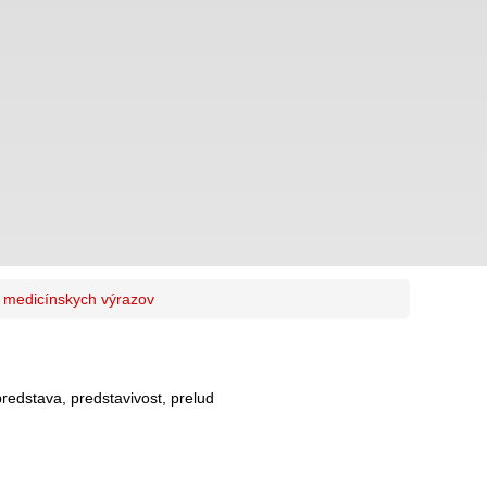
k medicínskych výrazov
 predstava, predstavivost, prelud