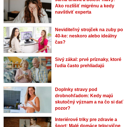
Ako rozlíšiť migrénu a kedy
navštíviť experta
Neviditeľný strojček na zuby po
40-ke: neskoro alebo ideálny
čas?
Sivý zákal: prvé príznaky, ktoré
ľudia často prehliadajú
Doplnky stravy pod
drobnohľadom: Kedy majú
skutočný význam a na čo si dať
pozor?
Interiérové triky pre zdravie a
šport: Malé domáce telocvične