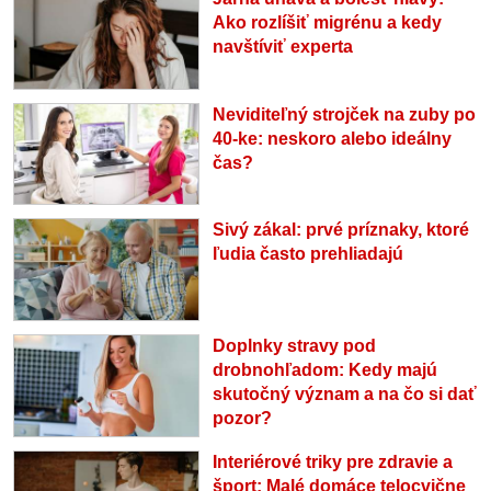
Ako rozlíšiť migrénu a kedy
navštíviť experta
Neviditeľný strojček na zuby po
40-ke: neskoro alebo ideálny
čas?
Sivý zákal: prvé príznaky, ktoré
ľudia často prehliadajú
Doplnky stravy pod
drobnohľadom: Kedy majú
skutočný význam a na čo si dať
pozor?
Interiérové triky pre zdravie a
šport: Malé domáce telocvične