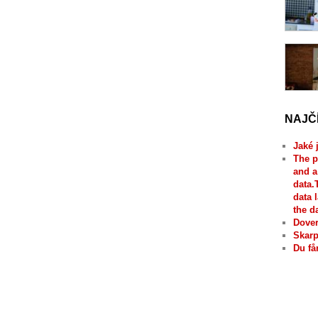
NAJČ
Jaké 
The p
and a
data.
data 
the d
Dover
Skarp
Du få