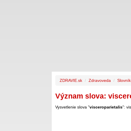
ZDRAVIE.sk
Zdravoveda
Slovní
Význam slova: viscero
Vysvetlenie slova "
visceroparietalis
": v