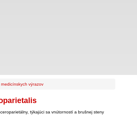
k medicínskych výrazov
parietalis
isceroparietálny, týkajúci sa vnútorností a brušnej steny