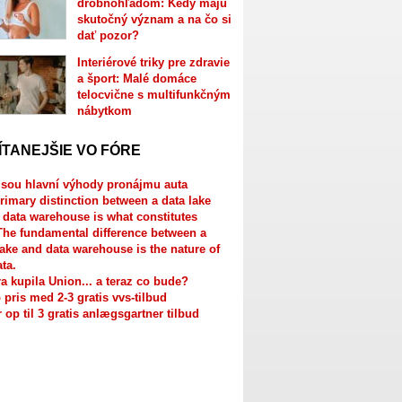
drobnohľadom: Kedy majú
skutočný význam a na čo si
dať pozor?
Interiérové triky pre zdravie
a šport: Malé domáce
telocvične s multifunkčným
nábytkom
ÍTANEJŠIE VO FÓRE
jsou hlavní výhody pronájmu auta
rimary distinction between a data lake
 data warehouse is what constitutes
The fundamental difference between a
lake and data warehouse is the nature of
ata.
a kupila Union... a teraz co bude?
 pris med 2-3 gratis vvs-tilbud
r op til 3 gratis anlægsgartner tilbud