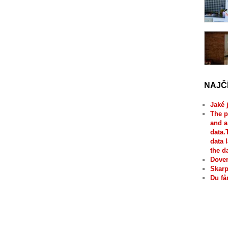
NAJČ
Jaké 
The p
and a
data.
data 
the d
Dover
Skarp
Du få