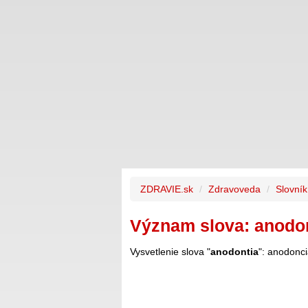
ZDRAVIE.sk
Zdravoveda
Slovní
Význam slova: anodo
Vysvetlenie slova "
anodontia
": anodonc