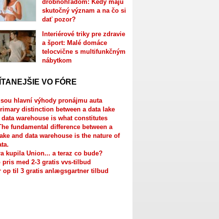
drobnohľadom: Kedy majú
skutočný význam a na čo si
dať pozor?
Interiérové triky pre zdravie
a šport: Malé domáce
telocvične s multifunkčným
nábytkom
ÍTANEJŠIE VO FÓRE
jsou hlavní výhody pronájmu auta
rimary distinction between a data lake
 data warehouse is what constitutes
The fundamental difference between a
lake and data warehouse is the nature of
ata.
a kupila Union... a teraz co bude?
 pris med 2-3 gratis vvs-tilbud
r op til 3 gratis anlægsgartner tilbud