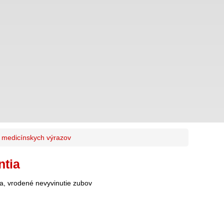
k medicínskych výrazov
ntia
ia, vrodené nevyvinutie zubov